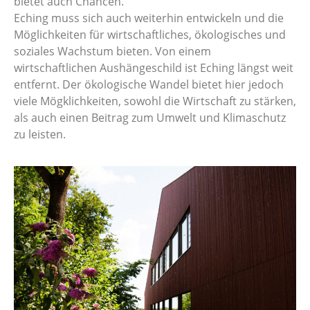
bietet auch Chancen.
Eching muss sich auch weiterhin entwickeln und die
Möglichkeiten für wirtschaftliches, ökologisches und
soziales Wachstum bieten. Von einem
wirtschaftlichen Aushängeschild ist Eching längst weit
entfernt. Der ökologische Wandel bietet hier jedoch
viele Mögklichkeiten, sowohl die Wirtschaft zu stärken,
als auch einen Beitrag zum Umwelt und Klimaschutz
zu leisten.